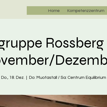
Home
Kompetenzzentrum
egruppe Rossberg
vember/Dezemb
Do., 18. Dez.
  |  
Do: Muotastall / Sa: Centrum Equilibrium