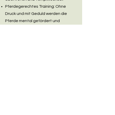
Pferdegerechtes Training: Ohne
Druck und mit Geduld werden die
Pferde mental gefördert und
körperlich geschult – vom Anfänger
bis zur fortgeschrittenen Lektion.
Besonderheiten:
Kombination aus Klassik & Geitner-
Methoden: EquiClassic-Work®
verbindet traditionelle Handarbeit mit
modernen Trainingsmethoden.
Individuelle Parcours: Die
Basisübungen werden systematisch
aufgebaut und in durchdachten
Parcours kombiniert – ideal für
abwechslungsreiches Training.